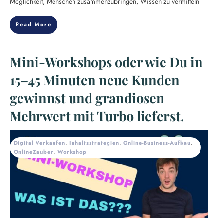
Möglichkeit, Menschen zusammenzubringen, Wissen zu vermitteln
Read More
Mini-Workshops oder wie Du in
15–45 Minuten neue Kunden
gewinnst und grandiosen
Mehrwert mit Turbo lieferst.
Digital Verkaufen
,
Inhaltsstrategien
,
Online-Business-Aufbau
,
OnlineZauber
,
Workshop