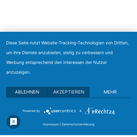
Diese Seite nutzt Website-Tracking-Technologien von Dritten,
um ihre Dienste anzubieten, stetig zu verbessern und
Apply for a free Ebook ! Sign Up
Werbung entsprechend den Interessen der Nutzer
now
anzuzeigen.
ABLEHNEN
AKZEPTIEREN
MEHR
Powered by
&
Impressum
|
Datenschutzerklärung