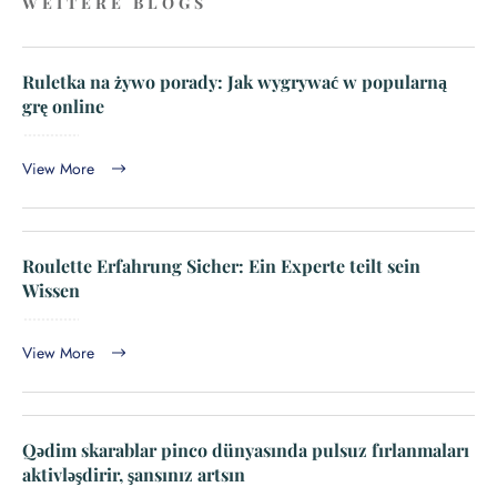
WEITERE BLOGS
Ruletka na żywo porady: Jak wygrywać w popularną
grę online
View More
Roulette Erfahrung Sicher: Ein Experte teilt sein
Wissen
View More
Qədim skarablar pinco dünyasında pulsuz fırlanmaları
aktivləşdirir, şansınız artsın