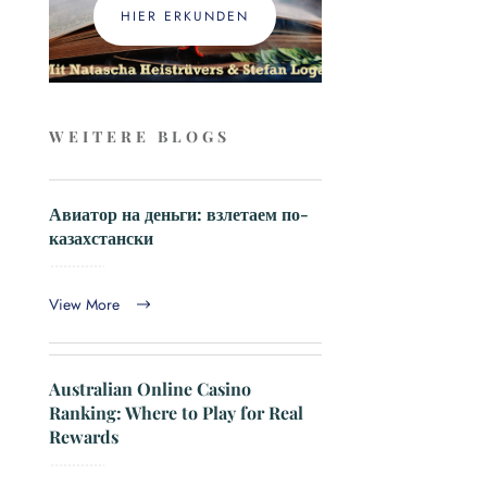
HIER ERKUNDEN
WEITERE BLOGS
Авиатор на деньги: взлетаем по-
казахстански
View More
Australian Online Casino
Ranking: Where to Play for Real
Rewards