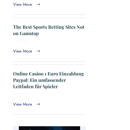
View More
The Best Sports Betting Sites Not
on Gamstop
View More
Online Casino 1 Euro Einzahlung
Paypal: Ein umfassender
Leitfaden für Spieler
View More