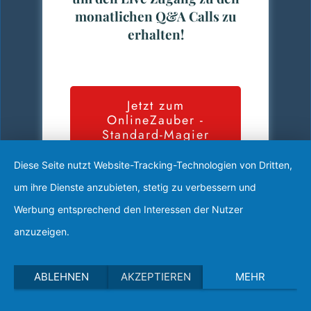
monatlichen Q&A Calls zu
erhalten!
Jetzt zum
OnlineZauber -
Standard-Magier
werden und
Abonnieren
Diese Seite nutzt Website-Tracking-Technologien von Dritten,
um ihre Dienste anzubieten, stetig zu verbessern und
Werbung entsprechend den Interessen der Nutzer
Jetzt zum
anzuzeigen.
OnlineZauber - VIP-
Wizard werden und
Abonnieren
ABLEHNEN
AKZEPTIEREN
MEHR