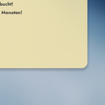
ebucht!
0 Monaten!