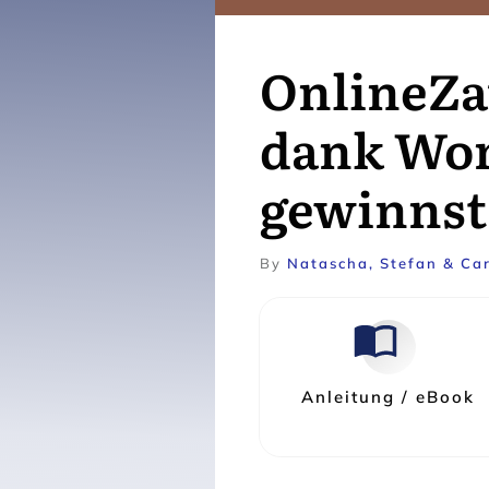
OnlineZa
dank Wo
gewinnst!
By
Natascha, Stefan & Car
Anleitung / eBook