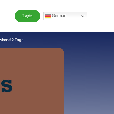
German
Login
innst! 2 Tage