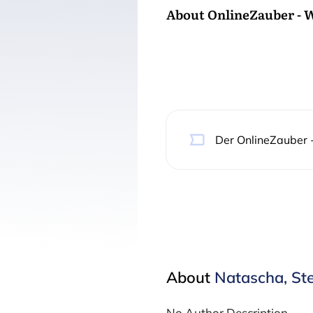
About
OnlineZauber - 
Der OnlineZauber
About
Natascha, Ste
No Author Description