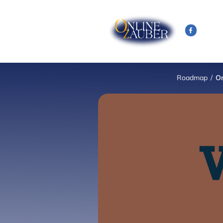
Roadmap
/
On