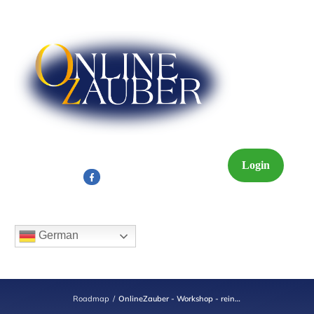
Login
German
Roadmap
/
OnlineZauber - Workshop - rein in Dein profitables Online Business - Februar 2022