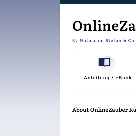
OnlineZa
By
Natascha, Stefan & Car
Anleitung / eBook
About
OnlineZauber Ku