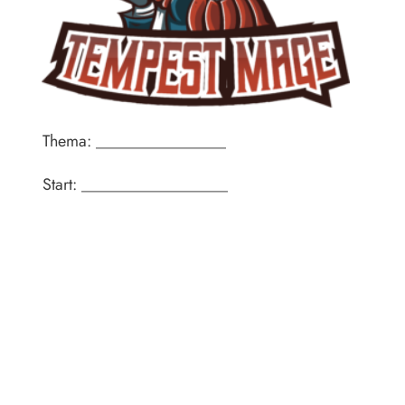
Thema: ________________
Start: __________________