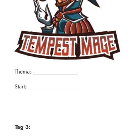
Thema: ________________
Start: __________________
Tag 3: