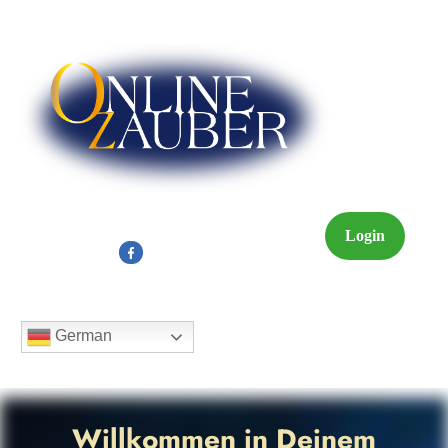
Login
German
Willkommen in Deinem