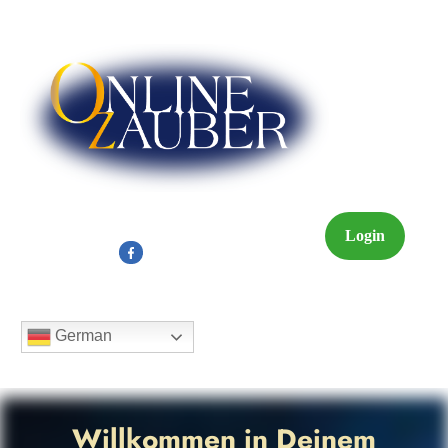
Login
German
Willkommen in Deinem