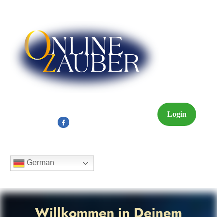
Login
German
Willkommen in Deinem