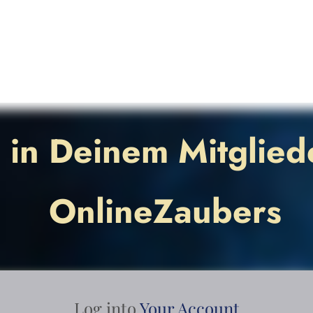
in Deinem Mitglied
OnlineZaubers
Log into
Your Account