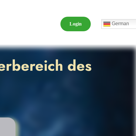
German
Login
erbereich des