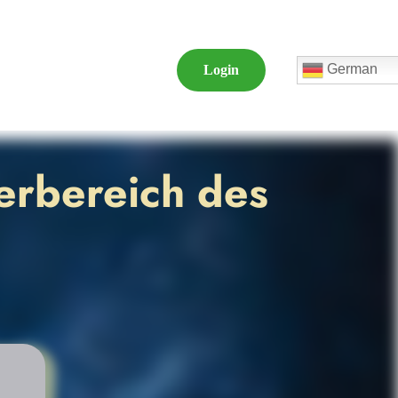
German
Login
erbereich des