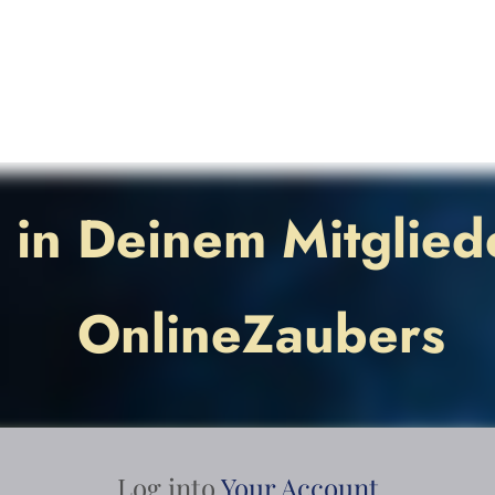
in Deinem Mitglied
OnlineZaubers
Log into
Your Account