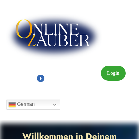
Login
German
Willkommen in Deinem