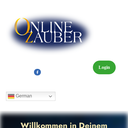
Login
German
Willkommen in Deinem