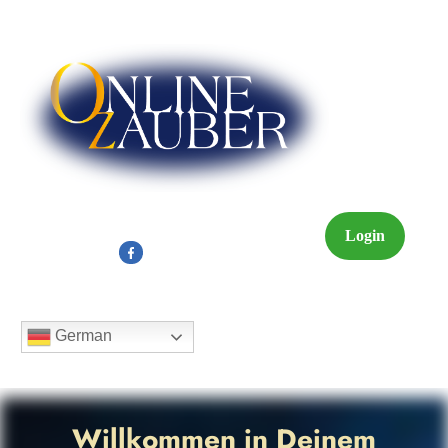
Login
German
Willkommen in Deinem