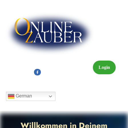
Login
German
Willkommen in Deinem