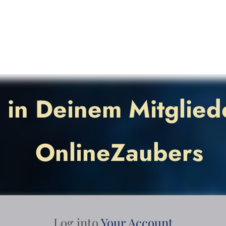
in Deinem Mitglied
OnlineZaubers
Log into
Your Account