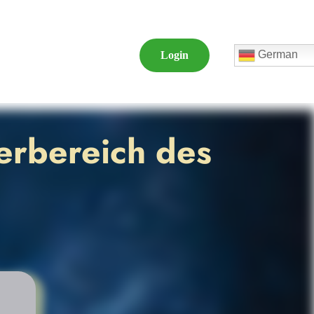
German
Login
erbereich des