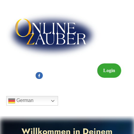
Login
German
Willkommen in Deinem