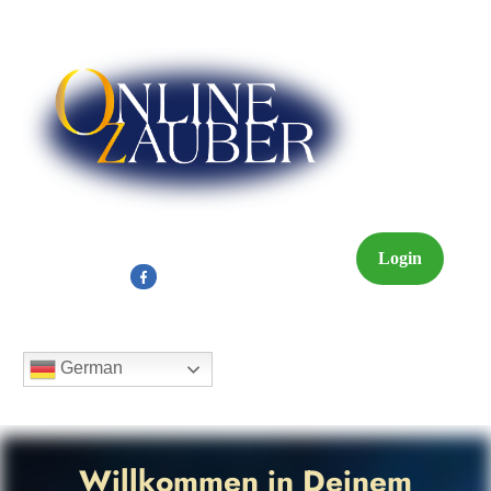
Login
German
Willkommen in Deinem