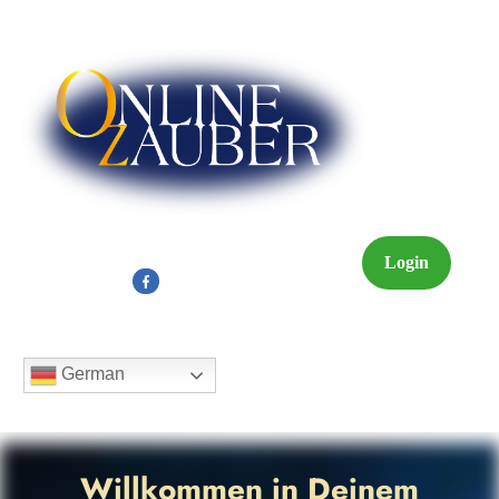
Login
German
Willkommen in Deinem