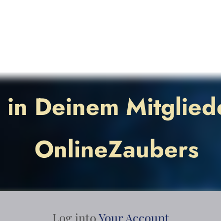
in Deinem Mitglied
OnlineZaubers
Log into
Your Account