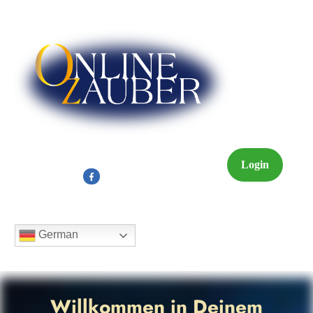
Login
German
Willkommen in Deinem