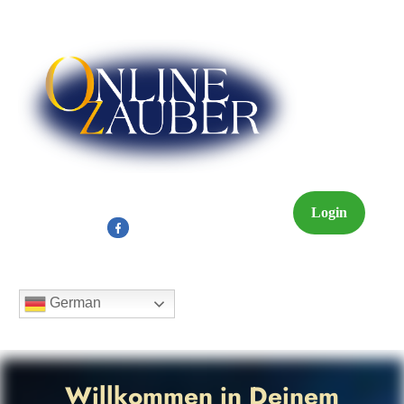
Login
German
Willkommen in Deinem