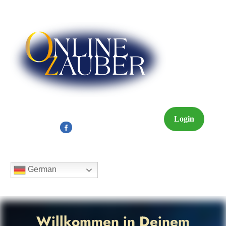
Login
German
Willkommen in Deinem