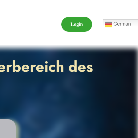
German
Login
erbereich des