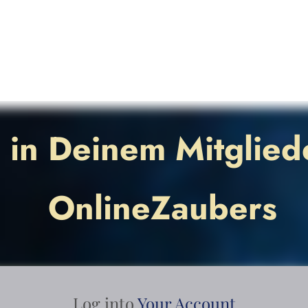
in Deinem Mitglied
OnlineZaubers
Log into
Your Account