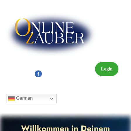
Login
German
Willkommen in Deinem