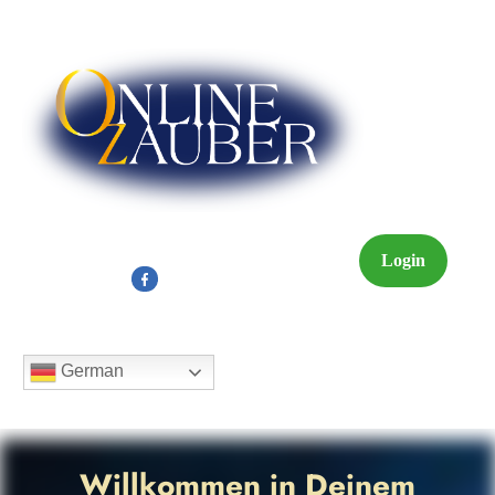
Login
German
Willkommen in Deinem