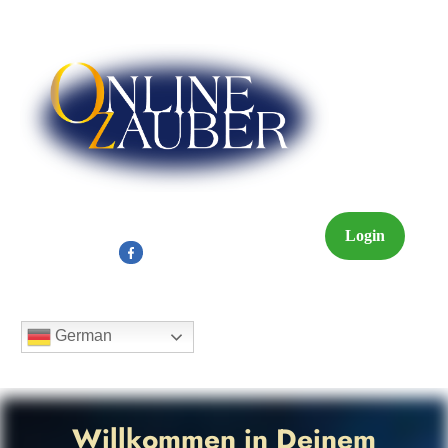
Login
German
Willkommen in Deinem