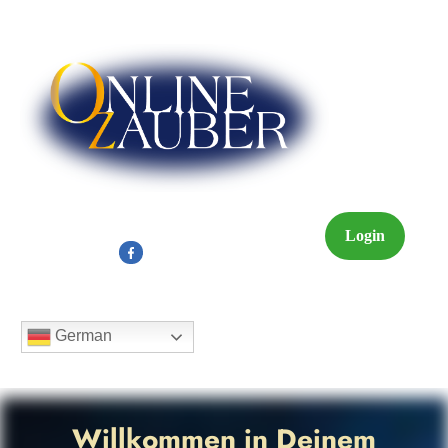
Login
German
Willkommen in Deinem