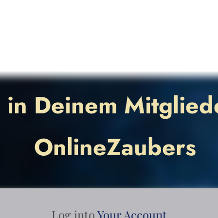
in Deinem Mitglied
OnlineZaubers
Log into
Your Account