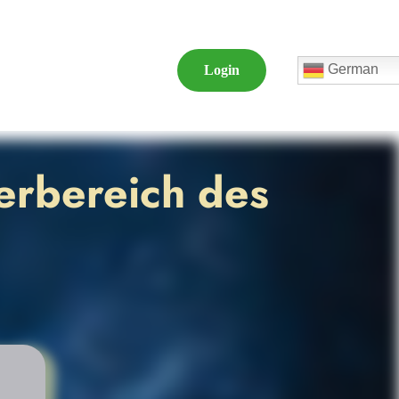
German
Login
erbereich des