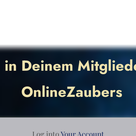
in Deinem Mitglied
OnlineZaubers
Log into
Your Account