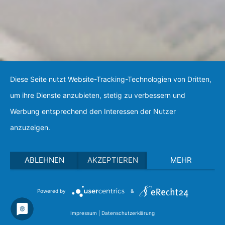
Diese Seite nutzt Website-Tracking-Technologien von Dritten,
um ihre Dienste anzubieten, stetig zu verbessern und
Werbung entsprechend den Interessen der Nutzer
anzuzeigen.
ABLEHNEN
AKZEPTIEREN
MEHR
Powered by
&
Impressum
|
Datenschutzerklärung